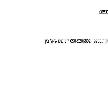
גיש?
ניתן ליצור קשר עם מרכז שירות הלקוחות של אורי סבר תכלית חקירות בטלפון 050-5206892 * בימים א'-ה' בין