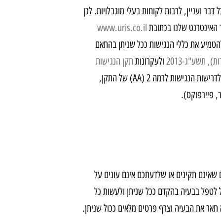
ל דבר ועניין, לרבות לקוחות בעלי מוגבלויות. לכן
 האינטרנט שלנו בכתובת
www.uris.co.il
הטמיע את כללי הנגישות ככל שניתן בהתאם
, תשע"ג-2013
ולעקרונות
תקן הנגישות
ולהנגיש את תכני ושירותי האתר ככל שניתן. האתר מותאם לדרישות הנגישות לרמה 2 (AA) של התקן,
, פיירפוקס).
שאינם תקינים או שלדעתכם אינם עונים על
 חי 71, כפר סבא. כדי שנוכל לטפל בבעיה בהקדם ככל שניתן ולעשות כל
 תאר את הבעיה וצרף פרטים מלאים ככול שניתן.