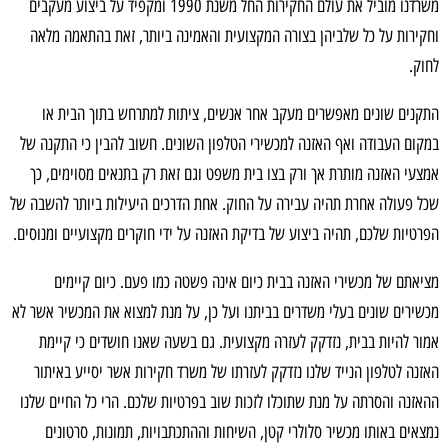
משרדנו מוביל את עולם החקירות החל משנת 1990 ומקפיד על ביצוע מעקבים
2. שומרים על סודות מקצועיים
וחקירות על כל שלביהן בצורה המקצועית והאמינה ביותר, זאת בהתאמה מלאה
לחוק.
התקנים שונים מאפשרים מעקב אחר אנשים, ציתות למתרחש בתוך הבית או
במקום העבודה ואף האזנה למכשירי הטלפון השונים. חשוב להבין כי התקנה של
אמצעי האזנה מותרת אך ורק בצו בית משפט וגם זאת רק בתנאים מסוימים, כך
שכל פעולה אחרת תהיה עבירה על החוק. אחת הדרכים היעילות ביותר להשבה של
הפרטיות שלכם, תהיה ביצוע של בדיקת האזנה על ידי חוקרים מקצועיים ומנוסים.
מציאתם של מכשירי האזנה בבית כיום אינה פשטה כמו פעם. כיום קיימים
מכשירים שונים בעלי משדרים בביתנו ועל כן, על מנת למצוא את המכשיר אשר לא
אמור להיות בבית, נזדקק לעזרה מקצועית. גם בשעה שאנו חושדים כי קיימת
האזנה לטלפון הנייד שלנו נזדקק לעזרתו של משרד חקירות אשר יסייע באיתור
ההאזנה והסרתה על מנת שתוכלו לזכות שוב בפרטיות שלכם. הרי כל החיים שלנו
נמצאים באותו מכשיר סלולרי קטן, השיחות וההתכתבויות, תמונות, סרטונים