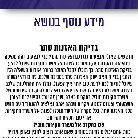
מידע נוסף בנושא
בדיקת האזנות סתר
ב
חוששים שאולי מבצעים כנגדכם האזנות סתר? כדי לבצע בדיקה מקיפה
,
ומהימנה במקרה כזה, תצטרכו לפנות אל משרד חקירות שיוכל לבצע
בדיקת האזנות סתר
. כך תוכלו לקבל תמונה ברורה אודות השאלה הזו
יש
ולהבין בדיוק האם ישנן האזנות סתר בסביבה שלכם. זה בוודאי משהו
קפ
שיוכל לעזור לכם לדעת טוב יותר איך לפעול. נהלו את ההחלטות שלכם
בצורה מושכלת ושימו לב שתמיד יהיה כדאי לכם להיעזר בשירותים של
משרד חקירות מוביל במקרים כאלה, שכן זה יוכל לסייע לכם באופן
משמעותי ופשוט למנוע מקרים שבהם אתם נאלצים להתמודד עם חשש
ורי
מפני האזנת סתר. בכל מקרה של חשד תוכלו לפנות אל משרד החקירות
אורי סבר תכלית חקירות
.
ת
פנו בהקדם אל משרד חקירות מוביל
כעת אתם יכולים להיות בטוחים שאם אתם רוצים להבין באופן מדויק
ו