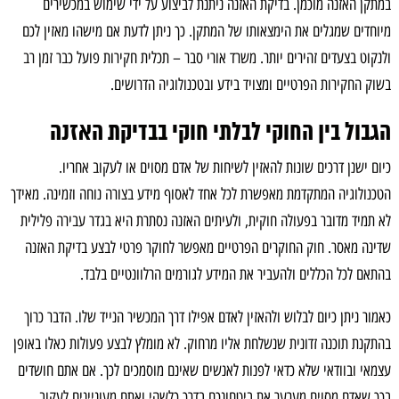
במתקן האזנה מוכמן. בדיקת האזנה ניתנת לביצוע על ידי שימוש במכשירים
2. הגבול בין החוקי לבלתי חוקי בבדיקת האזנה
3. בדיקת האזנה – מאזינים לך
מיוחדים שמגלים את הימצאותו של המתקן. כך ניתן לדעת אם מישהו מאזין לכם
4. בדיקת האזנות סתר על ידי גורמים מקצועיים – למה זה חיוני?
ולנקוט בצעדים זהירים יותר. משרד אורי סבר – תכלית חקירות פועל כבר זמן רב
5. איך מבצעים בדיקת האזנה?
6. בדיקת האזנות סתר
בשוק החקירות הפרטיים ומצויד בידע ובטכנולוגיה הדרושים.
7. בדיקת האזנות סתר על ידי גורמים מקצועיים – למה זה חיוני?
8. הזמינו חוקר מוביל לביצוע בדיקת האזנה מקצועית
הגבול בין החוקי לבלתי חוקי בבדיקת האזנה
כיום ישנן דרכים שונות להאזין לשיחות של אדם מסוים או לעקוב אחריו.
הטכנולוגיה המתקדמת מאפשרת לכל אחד לאסוף מידע בצורה נוחה וזמינה. מאידך
לא תמיד מדובר בפעולה חוקית, ולעיתים האזנה נסתרת היא בגדר עבירה פלילית
שדינה מאסר. חוק החוקרים הפרטיים מאפשר לחוקר פרטי לבצע בדיקת האזנה
בהתאם לכל הכללים ולהעביר את המידע לגורמים הרלוונטיים בלבד.
כאמור ניתן כיום לבלוש ולהאזין לאדם אפילו דרך המכשיר הנייד שלו. הדבר כרוך
בהתקנת תוכנה זדונית שנשלחת אליו מרחוק. לא מומלץ לבצע פעולות כאלו באופן
עצמאי ובוודאי שלא כדאי לפנות לאנשים שאינם מוסמכים לכך. אם אתם חושדים
בכך שאדם מסוים מערער את ביטחונכם בדרך כלשהי ואתם מעוניינים לעקוב