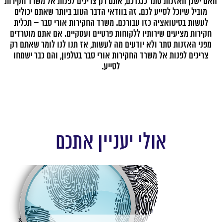
האם ישנן האזנות סתר כנגדכם, אתם רק צריכים לפנות אל משרד חקירות
מוביל שיוכל לסייע לכם. זה בוודאי הדבר הטוב ביותר שאתם יכולים
לעשות בסיטואציה כזו עבורכם. משרד החקירות
אורי סבר – תכלית
חקירות
מציעים שירותיו ללקוחות פרטיים ועסקיים. אם אתם מוטרדים
מפני האזנות סתר ולא יודעים מה לעשות, אז תנו לנו לומר שאתם רק
צריכים לפנות אל משרד החקירות אורי סבר בטלפון, והם כבר ישמחו
לסייע.
אולי יעניין אתכם