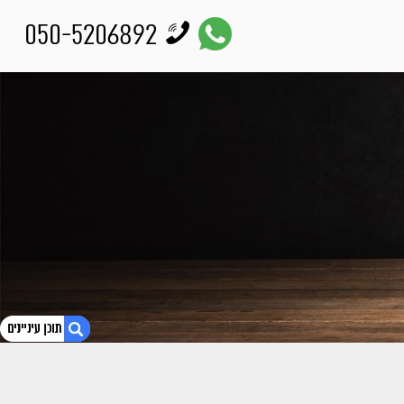
050-5206892
1. גניבת הסייבר: "אם הטכנולוגיה הייתה דולפת אנשים היו מתים"