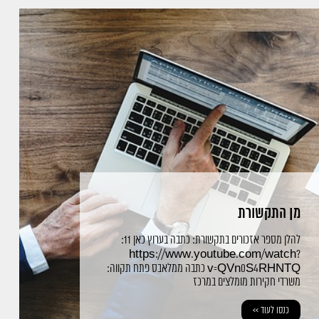
2. הטלפון של אשת ראש העיר דפנה ברוורמן נפרץ, הוואטסאפ
שוכפל
3. מן התקשורת
4. חוקר פרטי בגידות
5. חוקר פרטי מומלץ – כיצד לבחור?
6. חקירה כלכלית תשיב לכם את הסכומים האבודים
7. חקירות אישות כשהחשדות עולים
8. חקירות כלכליות – עוקבים אחר הכסף
9. באילו מצבים עוסקות חקירות מסחריות?
10. מעקבים – למה זה טוב ומי מבצע אותם?
11. מעקבים
12. יחס אישי וליווי צמוד 24 שעות ביממה לכל לקוח
13. איסוף ראיות והוכחות עבור בית משפט
14. אלתור ומציאת פתרונות יצירתיים במצבים מורכבים
15. מה חשוב לדעת על שירותם של משרדי חקירות?
מן התקשורת
16. מתי נזדקק לשירותיו של חוקר פרטי במרכז?
17. בדיקת האזנה תגן על הפרטיות שלכם
להלן מספר אזכורים בתקשורת: כתבה בערוץ כאן 11:
18. חקירות כלכליות
https://www.youtube.com/watch?
19. גניבות ממעסיקים ע"י עובדים או גורמים חיצוניים
v=QVn0S4RHNTQ כתבה ממלאבס פתח תקווה:
20. חוקר פרטי במרכז
משרדי חקירות מומלצים במרכז
21. חקירות אישות
22. חקירות לאיתור כספי חייבים על מנת לפרוע חובות
כנסו לעוד >>